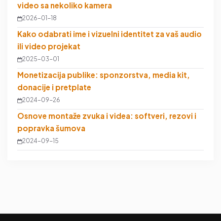
video sa nekoliko kamera
2026-01-18
Kako odabrati ime i vizuelni identitet za vaš audio
ili video projekat
2025-03-01
Monetizacija publike: sponzorstva, media kit,
donacije i pretplate
2024-09-26
Osnove montaže zvuka i videa: softveri, rezovi i
popravka šumova
2024-09-15