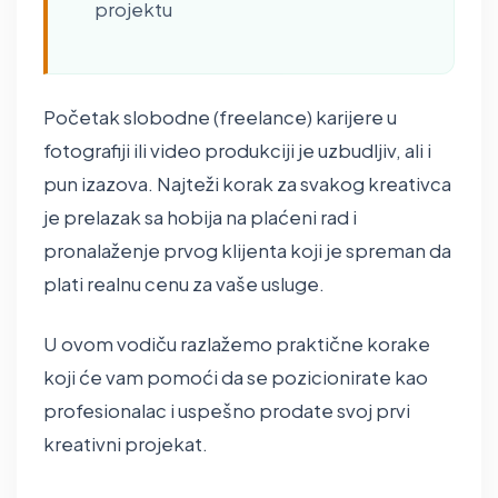
projektu
Početak slobodne (freelance) karijere u
fotografiji ili video produkciji je uzbudljiv, ali i
pun izazova. Najteži korak za svakog kreativca
je prelazak sa hobija na plaćeni rad i
pronalaženje prvog klijenta koji je spreman da
plati realnu cenu za vaše usluge.
U ovom vodiču razlažemo praktične korake
koji će vam pomoći da se pozicionirate kao
profesionalac i uspešno prodate svoj prvi
kreativni projekat.