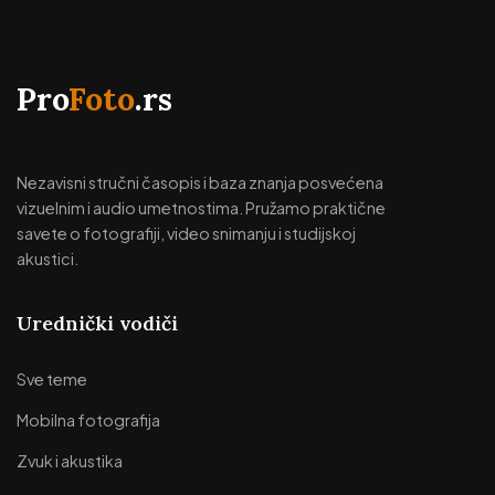
Pro
Foto
.rs
Nezavisni stručni časopis i baza znanja posvećena
vizuelnim i audio umetnostima. Pružamo praktične
savete o fotografiji, video snimanju i studijskoj
akustici.
Urednički vodiči
Sve teme
Mobilna fotografija
Zvuk i akustika