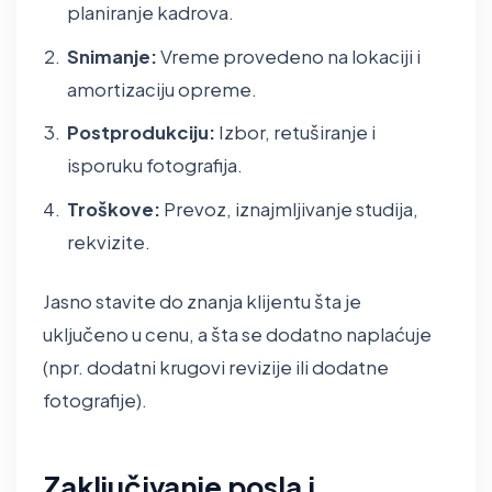
planiranje kadrova.
Snimanje:
Vreme provedeno na lokaciji i
amortizaciju opreme.
Postprodukciju:
Izbor, retuširanje i
isporuku fotografija.
Troškove:
Prevoz, iznajmljivanje studija,
rekvizite.
Jasno stavite do znanja klijentu šta je
uključeno u cenu, a šta se dodatno naplaćuje
(npr. dodatni krugovi revizije ili dodatne
fotografije).
Zaključivanje posla i