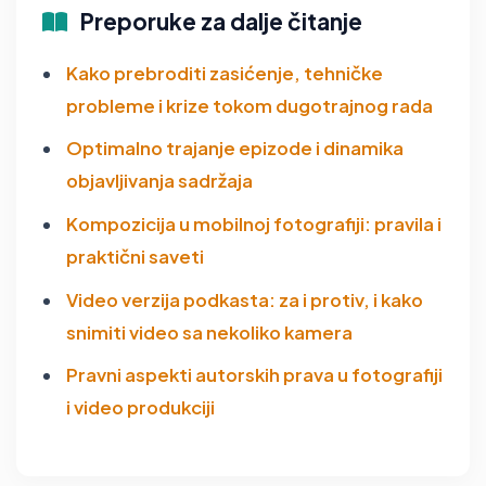
Preporuke za dalje čitanje
Kako prebroditi zasićenje, tehničke
probleme i krize tokom dugotrajnog rada
Optimalno trajanje epizode i dinamika
objavljivanja sadržaja
Kompozicija u mobilnoj fotografiji: pravila i
praktični saveti
Video verzija podkasta: za i protiv, i kako
snimiti video sa nekoliko kamera
Pravni aspekti autorskih prava u fotografiji
i video produkciji