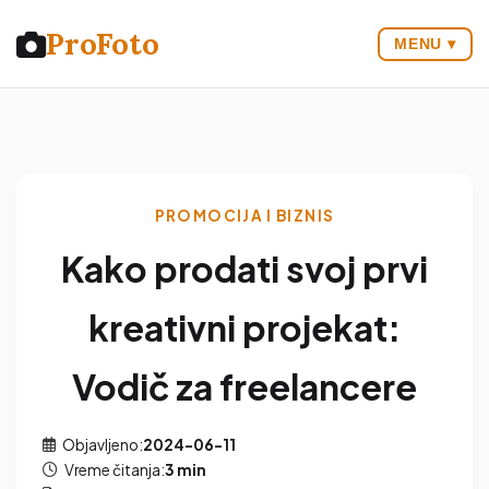
Pro
Foto
MENU ▾
PROMOCIJA I BIZNIS
Kako prodati svoj prvi
kreativni projekat:
Vodič za freelancere
Objavljeno:
2024-06-11
Vreme čitanja:
3 min