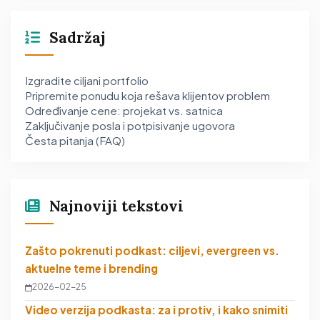
Sadržaj
Izgradite ciljani portfolio
Pripremite ponudu koja rešava klijentov problem
Određivanje cene: projekat vs. satnica
Zaključivanje posla i potpisivanje ugovora
Česta pitanja (FAQ)
Najnoviji tekstovi
Zašto pokrenuti podkast: ciljevi, evergreen vs.
aktuelne teme i brending
2026-02-25
Video verzija podkasta: za i protiv, i kako snimiti