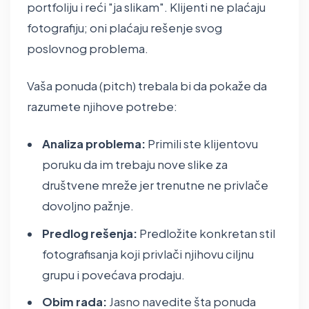
portfoliju i reći "ja slikam". Klijenti ne plaćaju
fotografiju; oni plaćaju rešenje svog
poslovnog problema.
Vaša ponuda (pitch) trebala bi da pokaže da
razumete njihove potrebe:
Analiza problema:
Primili ste klijentovu
poruku da im trebaju nove slike za
društvene mreže jer trenutne ne privlače
dovoljno pažnje.
Predlog rešenja:
Predložite konkretan stil
fotografisanja koji privlači njihovu ciljnu
grupu i povećava prodaju.
Obim rada:
Jasno navedite šta ponuda